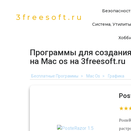
Безопасност
3freesoft.ru
Система, Утилиты
Хобби
Программы для создания
на Mac os на 3freesoft.ru
Бесплатные Программы
Mac Os
Графика
Pos
Poste
раст