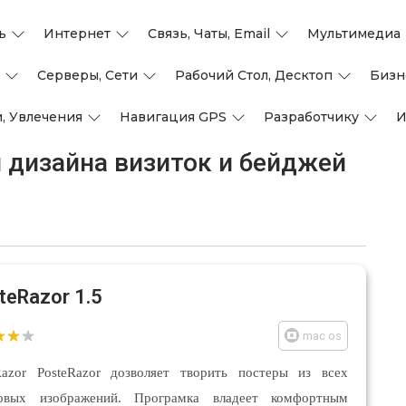
ь
Интернет
Связь, Чаты, Email
Мультимедиа
Серверы, Сети
Рабочий Стол, Десктоп
Бизн
, Увлечения
Навигация GPS
Разработчику
И
 дизайна визиток и бейджей
teRazor 1.5
mac os
Razor PosteRazor дозволяет творить постеры из всех
ровых изображений. Програмка владеет комфортным