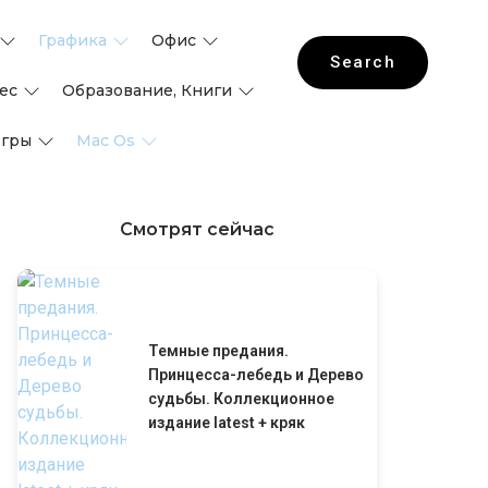
Графика
Офис
Search
ес
Образование, Книги
гры
Mac Os
Смотрят сейчас
Темные предания.
Принцесса-лебедь и Дерево
судьбы. Коллекционное
издание latest + кряк