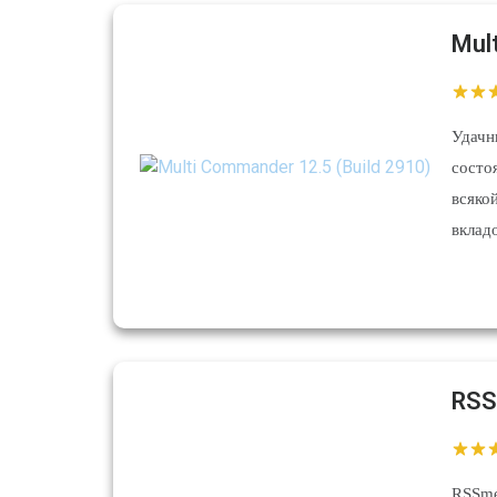
Mul
Удачн
состо
всяко
вклад
RSS
RSSm