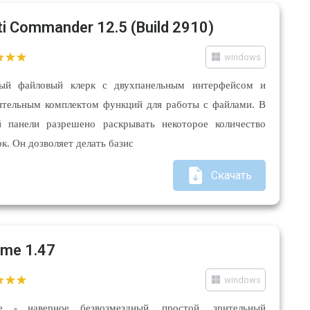
ti Commander 12.5 (Build 2910)
windows
ый файловый клерк с двухпанельным интерфейсом и
ятельным комплектом функций для работы с файлами. В
й панели разрешено раскрывать некоторое количество
ок. Он дозволяет делать базис
Скачать
me 1.47
windows
e - наверное безвозмездный, простой, зрительный