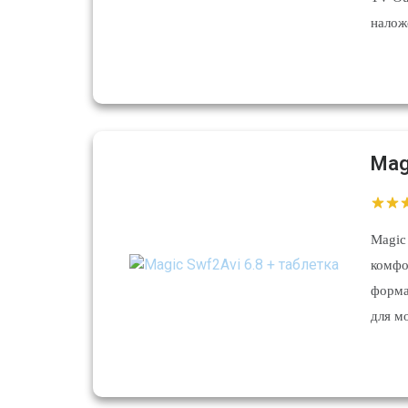
наложе
Mag
Magi
комфо
форма
для м