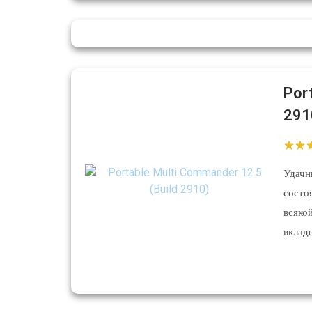
Por
291
Удачн
состо
всяко
вклад