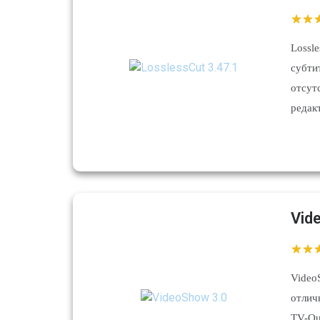
Lossl
субт
отсу
редак
Vid
Video
отлич
TV-Ou