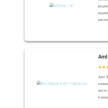
редак
реда
рисун
Aml
Aml M
клави
месте
в мыш