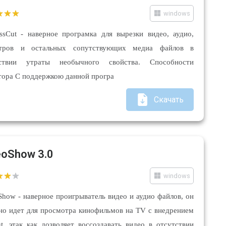
windows
essCut - наверное програмка для вырезки видео, аудио,
итров и остальных сопутствующих медиа файлов в
тствии утраты необычного свойства. Способности
тора С поддержкою данной програ
Скачать
eoShow 3.0
windows
Show - наверное проигрыватель видео и аудио файлов, он
но идет для просмотра кинофильмов на TV с внедрением
t, этак как дозволяет воссоздавать видео в отсутствии