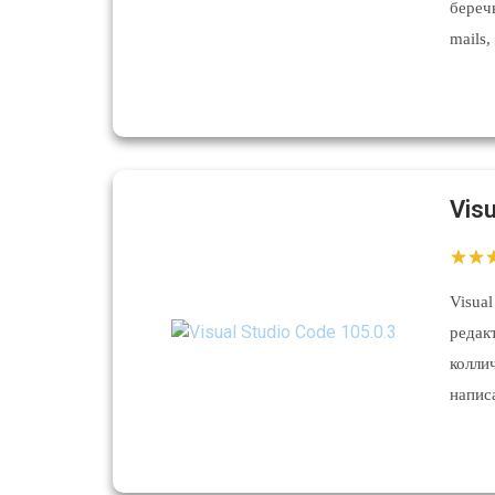
береч
mails
Visu
Visua
редак
колл
напис