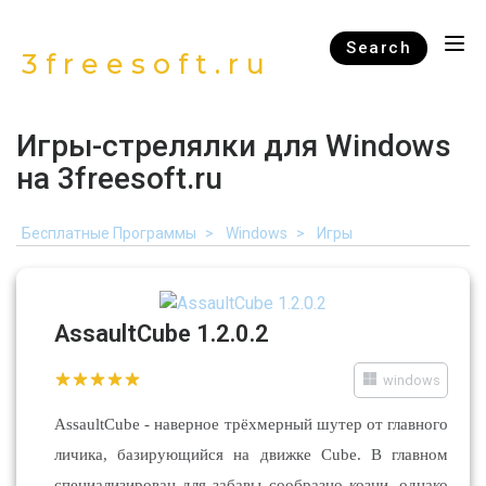
Search
3freesoft.ru
Игры-стрелялки для Windows
на 3freesoft.ru
Бесплатные Программы
Windows
Игры
AssaultCube 1.2.0.2
windows
AssaultCube - наверное трёхмерный шутер от главного
личика, базирующийся на движке Cube. В главном
специализирован для забавы сообразно козни, однако