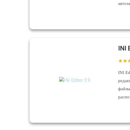
автоз
INI 
INI E
редак
файлы
распо