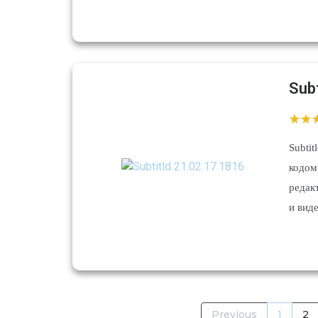
Sub
Subti
кодом
редак
и вид
Previous
1
2