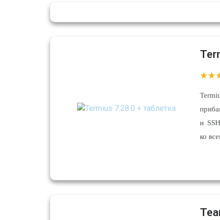
Ter
Termi
приба
и SSH
ко вс
Tea