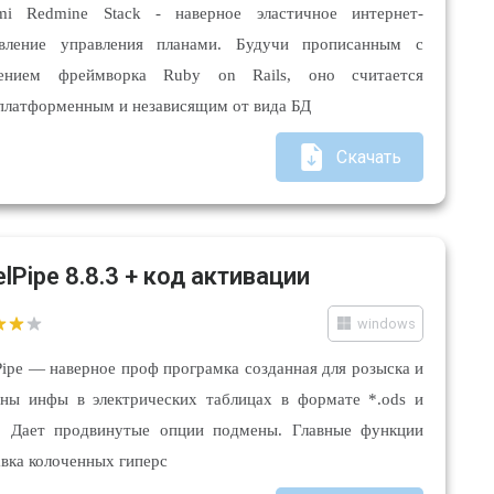
mi Redmine Stack - наверное эластичное интернет-
вление управления планами. Будучи прописанным с
рением фреймворка Ruby on Rails, оно считается
платформенным и независящим от вида БД
Скачать
elPipe 8.8.3 + код активации
windows
Pipe — наверное проф програмка созданная для розыска и
ны инфы в электрических таблицах в формате *.ods и
x. Дает продвинутые опции подмены. Главные функции
вка колоченных гиперс