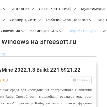
ь
Интернет
Связь, Чаты, Email
Мультимедиа
Серверы, Сети
Рабочий Стол, Десктоп
Бизн
 Увлечения
Навигация GPS
Разработчику
И
Windows на 3freesoft.ru
чику
yMine 2022.1.3 Build: 221.5921.22
windows
енная среда для исследования программного снабжения
ыке Ruby. Способности: мощнейший редактор кода; тест
"на лету"; просмотр Rails-диаграмм и планов; функция