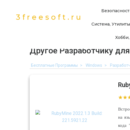
Безопасност
3freesoft.ru
Система, Утилиты
Хобби,
Другое Разработчику для 
Бесплатные Программы
Windows
Разработ
Rub
Встро
на яз
кода 