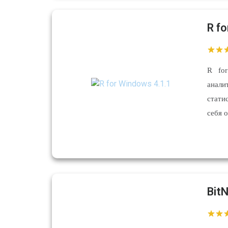
R f
R for
анали
стати
себя 
Bit