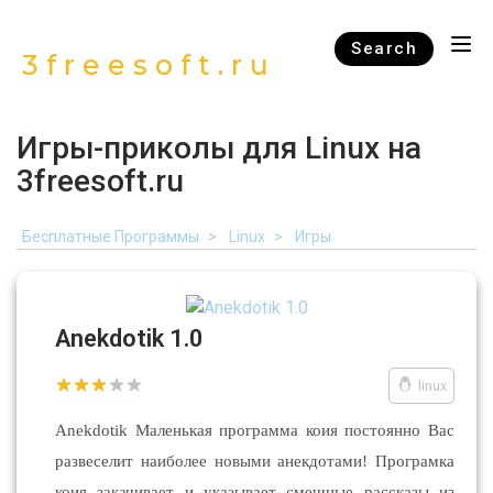
Search
3freesoft.ru
Игры-приколы для Linux на
3freesoft.ru
Бесплатные Программы
Linux
Игры
Anekdotik 1.0
linux
Anekdotik Маленькая программа коия постоянно Вас
развеселит наиболее новыми анекдотами! Програмка
коия закачивает и указывает смешные рассказы из