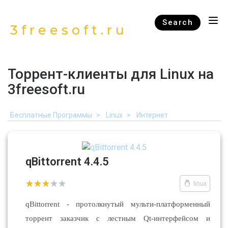
Search
3freesoft.ru
Торрент-клиенты для Linux на
3freesoft.ru
Бесплатные Программы
Linux
Интернет
qBittorrent 4.4.5
linux
qBittorrent - протолкнутый мульти-платформенный
торрент заказчик с лестным Qt-интерфейсом и