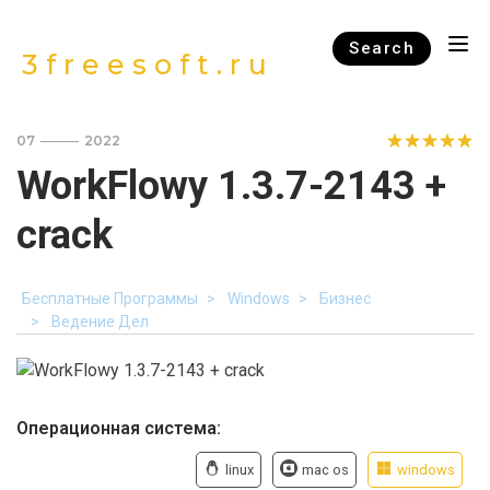
Search
3freesoft.ru
07
2022
WorkFlowy 1.3.7-2143 +
crack
Бесплатные Программы
Windows
Бизнес
Ведение Дел
Операционная система:
linux
mac os
windows